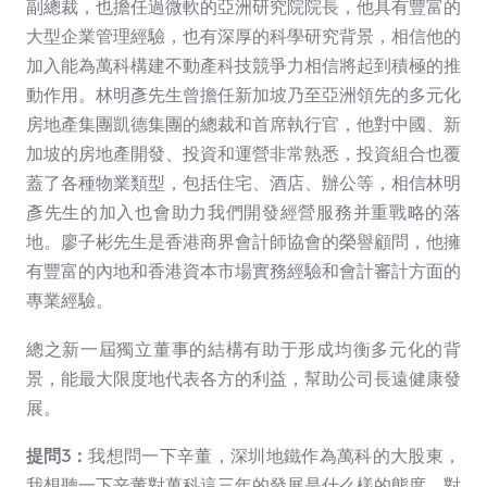
副總裁，也擔任過微軟的亞洲研究院院長，他具有豐富的
大型企業管理經驗，也有深厚的科學研究背景，相信他的
加入能為萬科構建不動產科技競爭力相信將起到積極的推
動作用。林明彥先生曾擔任新加坡乃至亞洲領先的多元化
房地產集團凱德集團的總裁和首席執行官，他對中國、新
加坡的房地產開發、投資和運營非常熟悉，投資組合也覆
蓋了各種物業類型，包括住宅、酒店、辦公等，相信林明
彥先生的加入也會助力我們開發經營服務并重戰略的落
地。廖子彬先生是香港商界會計師協會的榮譽顧問，他擁
有豐富的內地和香港資本市場實務經驗和會計審計方面的
專業經驗。
總之新一屆獨立董事的結構有助于形成均衡多元化的背
景，能最大限度地代表各方的利益，幫助公司長遠健康發
展。
提問3：
我想問一下辛董，深圳地鐵作為萬科的大股東，
我想聽一下辛董對萬科這三年的發展是什么樣的態度，對