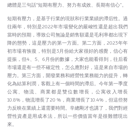
總體是三句話“短期有壓力、努力有成效、長期有信心”。
短期有壓力，是基于行業的現狀和行業業績的滯后性。過
往兩年，特別是2022年市場變化的嚴峻性還是超出我們
當時的預期，導致公司無論是銷售額還是毛利率都出現下
降的態勢，這是壓力的第一方面。第二方面，2023年年
初市場有恢復，特別是3月份給大家很好的感覺，信心有
提振，但4、5、6月份的數據，大家也能看得到，往后看
市場還是有一些不確定性，怎么應對好，這是來自市場的
壓力。第三方面，開發業務和經營性業務能力的提升，轉
化為結算利潤，客觀上有一個時間的滯后。今年第一季度
公寓、物流、商業都是雙位數增長，公寓收入增長
10.8%，物流增長了20 %，商業增長了10.4%，但這些努
力反映在業績上還需要時間。辛總剛才也講了，我們對經
營性資產是用成本法，所以一些價值當年是很難體現出
來。