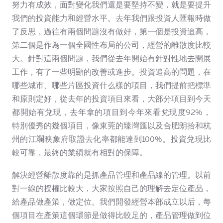
努力有成效，面對變化我們還是要堅持不變，就是要提升
我們的投資能力和經營水平。去年我們跟投資人匯報時做
了反思，過往有兩個問題沒有做好，第一個是投資追高，
第二個是作為一個全國性布局的公司，經營的離散度比較
大。針對這兩個問題，我們從去年開始有針對性地去開展
工作，有了一些明顯的改善或進步。投資追高的問題，在
哪些城市、哪些片區投資什么樣的項目，我們提前把標準
和原則定好，從去年的投資項目來看，大部分項目到今天
都開始有兌現，去年拿的項目到今年來看兌現度92%，
特別優秀的幾個項目，像東莞的臻灣匯以及合肥朗拾和杭
州的江斕映象府取證去化率都能達到100%。投資兌現比
較可靠，最終的業績就有相對的保障。
解決經營離散度靠的是抓產品管理和產品線的管理。以前
對一線的授權比較大，大家按照自己的理解去定位產品，
給產品做產策，做定位。我們開發經營本部成立以后，每
個項目在產策這個環節是做得比較足的，產品管理做到位