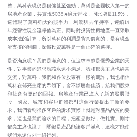
整，萬科表現仍是穩健甚至強勁，萬科是全國收入第一的
房地產企業，共實現5038.4億元營收，同比增長11.3%，
這體現了萬科強大的競爭力，利潤與去年持平，連續14
年經營性現金流凈值為正。同時對投資性房地產一直采取
成本法的計算，所以萬科的利潤是貨真價實的，是有現金
流支撐的利潤，深鐵投資萬科是一個正確的選擇。
是否滿意呢？我們是滿意的，但追求卓越是優秀企業的天
性，對事業的追求應該永遠不滿足。我和郁亮主席也經常
交流，對萬科，我們和各位股東有一樣的期許，我也相信
萬科在郁亮主席的帶領下，會不斷屢創佳績，給我們股東
和社會有更好的回報。房地產行業已進入了新的發展階
段，國家、城市和客戶群體都對這個行業提出了新的要
求，我們看到很多客戶的訴求實際上就是對產品品質的要
求，這也是我們追求的目標，把產品做好，做扎實。剛才
郁亮主席也說了，關鍵是產品能讓客戶滿意，這樣才能使
我們永遠位列一線行列。