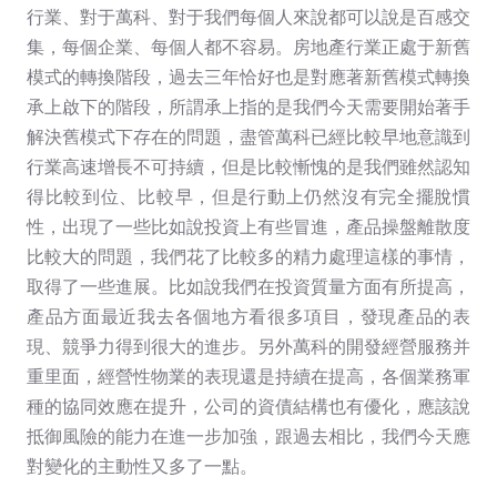
行業、對于萬科、對于我們每個人來說都可以說是百感交
集，每個企業、每個人都不容易。房地產行業正處于新舊
模式的轉換階段，過去三年恰好也是對應著新舊模式轉換
承上啟下的階段，所謂承上指的是我們今天需要開始著手
解決舊模式下存在的問題，盡管萬科已經比較早地意識到
行業高速增長不可持續，但是比較慚愧的是我們雖然認知
得比較到位、比較早，但是行動上仍然沒有完全擺脫慣
性，出現了一些比如說投資上有些冒進，產品操盤離散度
比較大的問題，我們花了比較多的精力處理這樣的事情，
取得了一些進展。比如說我們在投資質量方面有所提高，
產品方面最近我去各個地方看很多項目，發現產品的表
現、競爭力得到很大的進步。另外萬科的開發經營服務并
重里面，經營性物業的表現還是持續在提高，各個業務軍
種的協同效應在提升，公司的資債結構也有優化，應該說
抵御風險的能力在進一步加強，跟過去相比，我們今天應
對變化的主動性又多了一點。