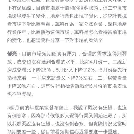
下有保底線，目前市場處于溫和的復蘇狀態，但二季度市
場環境發生了變化，地產行業也出現了變化，從統計數據
看市場下滑比較明顯，萬科作為一家公眾企業，深耕地產
行業多年，比較熟悉這個市場，萬科是怎么看待當前市場
的變化，也想請萬科分享一下對市場的看法？
郁亮：
目前市場短期確實有壓力，合理的需求沒得到釋
放，成交也沒有達到合理的水平。比如4月份一、二線新
房成交環比下降26%，5月份又下降了2%。6月份從先行
指標來看，一手房來訪量又下降7%左右，二手房帶看量
下降10%左右，這些先行指標告訴我們6月份的市場表現
也不容樂觀。
3個月前的年度業績發布會上，我說了既沒有狂飆，也沒
有倒春寒，因為那時候很多人覺得行業又開始狂飆了，所
以我趕緊說沒有狂飆，也沒有倒春寒。但實際情況比當時
預期要差一些，從目前看短期信心還需要進一步重建。