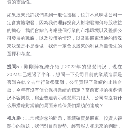
資的靈活性。
如果股東允許我們拿到一般性授權，也并不意味著公司一
定會實施增發，因為我們理解投資人對增發攤薄每股收益
的擔心，我們會綜合考慮整個行業的市場環境以及整個公
司發展的戰略，以及股價的情況，以及跟股東溝通的情況
來決策是不是要做，我們一定會以股東的利益為最優先的
選擇和考慮。
提問5：
剛剛聽祝總介紹了2022年的經營情況，現在
2023年已經過了半年，想問一下公司目前的業績進展是
否還在軌？去年行業很艱難，公司實現了業績的止跌企
盈，今年有沒有信心保持業績的穩定？當前市場的復蘇情
況不容樂觀，房企普遍表示經營壓力很大，公司有沒有什
么舉措應對當前的局面來確保我們業績的達成？
祝九勝：
非常感謝您的問題，業績確實是股東、投資人很
關心的話題，我們對目前形勢、經營壓力和未來的判斷，