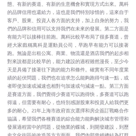
態、有新的賽道、有新的生意機會和實現方式出來。萬科
的品牌信用也還給力，這也是我們特別珍惜的，這來自于
客戶、股東、投資人各方面的支持，加上自身的努力，我
們的品牌和信用可以支持我們在未來的發展。第二方面是
有能力可以接棒往前跑。萬科比較早布局了很多賽道，曾
經大家戲稱萬科是運動員公司，早跑早有能力可以接著
跑。無論是出租公寓、商業、物流還是酒店我們的起步相
對來說都是比較早的，能力建設的過程雖然漫長，至少今
天是具備了接著往下跑的能力和條件。確實有不同年度業
績的起伏問題，我們也在追求怎么能夠跑得勻速一點，或
者即使加速或減速也相對勻加速或勻減速一點。第三方面
是賽道方面，我們覺得少賽道可以跑得快，多賽道可以跑
得遠，但需要有耐心，也特別感謝股東和投資人給我們更
多的耐心。21年上海市政府首次選擇和房企簽訂戰略合作
協議，希望我們各種賽道的綜合能力能夠解決城市管理和
發展過程當中的問題，從物業的蝶城，到開發建設，到歷
史文化街區的改造等方方面面，我們內部曾經總結為打群