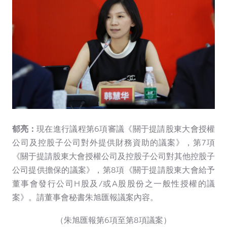
郁亮：
現在進行議程第6項審議《關于提請股東大會授權
公司及控股子公司對外提供財務資助的議案》，第7項
《關于提請股東大會授權公司及控股子公司對其他控股子
公司提供擔保的議案》，第8項《關于提請股東大會給予
董事會發行公司H股及/或A股股份之一般性授權的議
案》。請董事會秘書朱旭匯報議案內容。
（朱旭匯報第6項至第8項議案）