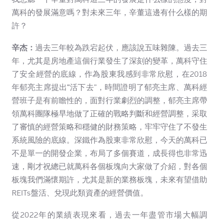
萬科的發展滿意嗎？對未來三年，辛董這邊有什么樣的期
許？
辛杰：
過去三年較為跌宕起伏，應該說五味雜陳。過去三
年，尤其是房地產這個行業發生了深刻的變革，萬科守住
了安全經營的底線，作為股東我感到非常欣慰，在2018
年郁亮主席提出“活下去”，時間證明了郁亮主席、萬科經
營班子是有前瞻性的，面對行業劇烈的調整，郁亮主席帶
領萬科團隊極早地做了正確的戰略判斷和經營調整，采取
了審慎的經營策略和穩健的財務策略，牢牢守住了不發生
系統風險的底線。深鐵作為股東非常欣慰，今天的萬科已
不是單一的開發企業，布局了多個賽道，成長得也非常迅
速，剛才祝總已就萬科各個板塊向大家做了介紹，對各個
板塊我們滿懷期許，尤其是新的業務板塊，未來有望借助
REITs盤活、兌現此類資產的經營價值。
從2022年的業績表現來看，過去一年盡管市場大幅調