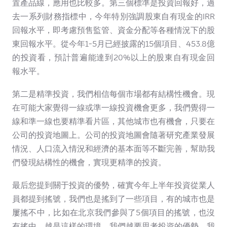
置產品線，應用也比較多。第三個標準是投資回報好，過
去一系列財務指標中，今年特別強調股東自有現金的IRR
回報水平，即考慮預售監管、資金分配等各種情況下的股
東回報水平。從今年1-5月已經披露的15個項目、453.8億
的投資看，預計普遍能達到20%以上的股東自有現金回
報水平。
第二是精準投資，我們相信每個市場都有結構性機會。現
在可能大家覺得一線或準一線投資機會更多，我們覺得一
線和準一線也要精準看片區，其他城市也有機會，只要在
公司的投資地圖上。公司的投資地圖會隨著研究產業發展
情況、人口流入情況和經濟的基本面等不斷完善，幫助我
們發現結構性的機會，實現更精準的投資。
最后您提到關于投資的優勢，確實今年上半年投資從業人
員都提到搖號，我們也是搖到了一些項目，有的城市也是
屢搖不中，比如在北京我們參與了5個項目的搖號，也沒
有搖中。越是這樣的環境，我們越要思考投資的優勢，我