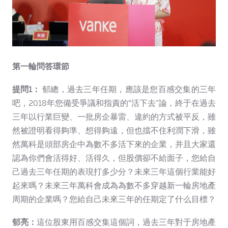
第一輪問答環節
提問1：
郁總，過去三年任期，應該是您百感交集的三年
吧，2018年您備受爭議和指責的“活下去”論，終于在過去
三年以行業巨變、一批房企暴雷、違約的方式被平反，雖
然被證明看得夠準、想得夠遠，但也擋不住利潤下滑，雖
然萬科是頭部房企中為數不多活下來的企業，并且大家還
認為你們會活得好、活得久，但股價卻不給面子，您給自
己過去三年任期的表現打多少分？未來三年這個行業能好
起來嗎？未來三年萬科會成為為數不多穿越新一輪房地產
周期的企業嗎？您給自己未來三年的任期定了什么目標？
郁亮：
這位股東用百感交集這個詞，過去三年對于房地產