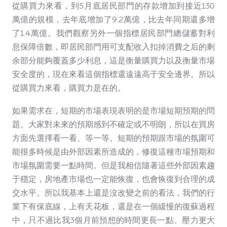
從購買力來看，到5月底居民部門的存款增加到接近130
萬億的規模，去年底增加了9.2萬億，比去年同期還多增
了1.4萬億。我們觀察另外一個指標居民部門總儲蓄對利
息保障倍數，即居民部門用可支配收入扣掉消費之后的剩
余部分能夠覆蓋多少利息，這是衡量購買力以及衡量市場
安全度的，現在來看這個指標還遠遠高于安全邊界。所以
從購買力來看，購買力是在的。
如果需求在，短期的市場表現表明的是市場短期預期的問
題。大家對未來的預期感到不確定或不明朗，所以在買房
方面先選擇看一看、等一等。短期的預期跟市場的氛圍可
能很多時候是由外部因素所造成的，修復這種市場預期和
市場氛圍需要一點時間。但是我相信隨著這些外部因素趨
于穩定，房地產市場也一定能恢復，也會恢復到合理的成
交水平。所以我基本上還是沒改變之前的看法，我們的行
業下有保底線，上有天花板，還是在一個緩慢的復蘇過程
中，只不過比我3個月前預想的時間更長一點、壓力更大