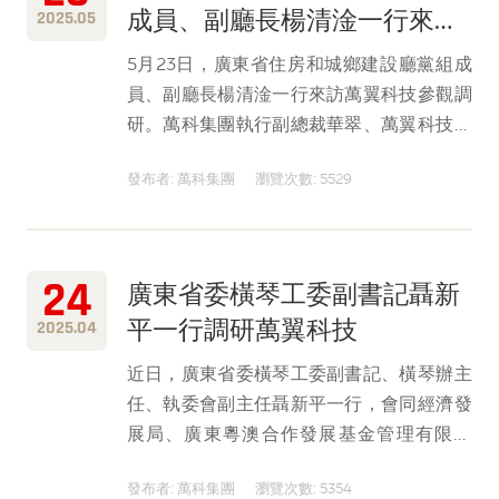
成員、副廳長楊清淦一行來訪
2025.05
萬翼科技調研考察
5月23日，廣東省住房和城鄉建設廳黨組成
員、副廳長楊清淦一行來訪萬翼科技參觀調
研。萬科集團執行副總裁華翠、萬翼科技總
經理謝志方等陪同。
發布者: 萬科集團
瀏覽次數: 5529
24
廣東省委橫琴工委副書記聶新
平一行調研萬翼科技
2025.04
近日，廣東省委橫琴工委副書記、橫琴辦主
任、執委會副主任聶新平一行，會同經濟發
展局、廣東粵澳合作發展基金管理有限公
司、橫琴粵澳開發投資有限公司主要領導來
發布者: 萬科集團
瀏覽次數: 5354
訪萬翼科技有限公司調研考察。萬翼科技首