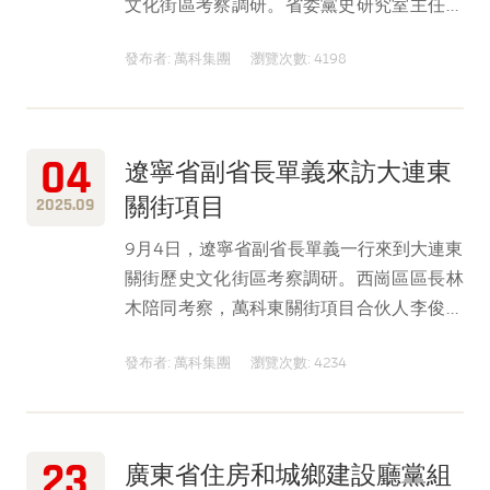
文化街區考察調研。省委黨史研究室主任高
天宇、市委秘書⻓王標、西崗區區委書記楊
發布者: 萬科集團
瀏覽次數: 4198
海三陪同考察，萬科東關街項目合伙人李俊
全程接待。
04
遼寧省副省長單義來訪大連東
關街項目
2025.09
9月4日，遼寧省副省長單義一行來到大連東
關街歷史文化街區考察調研。西崗區區長林
木陪同考察，萬科東關街項目合伙人李俊全
程接待。
發布者: 萬科集團
瀏覽次數: 4234
23
廣東省住房和城鄉建設廳黨組