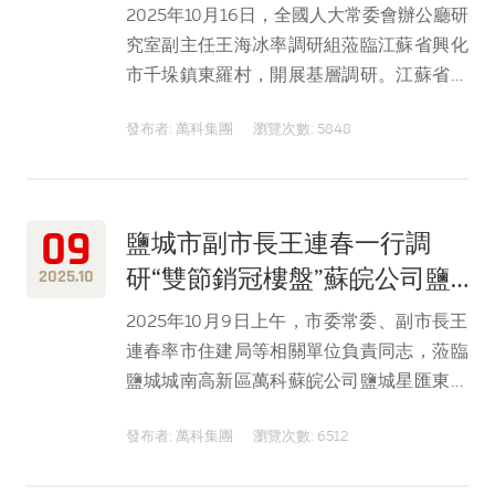
2025年10月16日，全國人大常委會辦公廳研
究室副主任王海冰率調研組蒞臨江蘇省興化
市千垛鎮東羅村，開展基層調研。江蘇省、
泰州市人大常委會相關領導陪同。
發布者: 萬科集團
瀏覽次數: 5848
09
鹽城市副市長王連春一行調
研“雙節銷冠樓盤”蘇皖公司鹽
2025.10
城星匯東方項目
2025年10月9日上午，市委常委、副市長王
連春率市住建局等相關單位負責同志，蒞臨
鹽城城南高新區萬科蘇皖公司鹽城星匯東方
項目開展房地產市場調研工作，重點考察國
發布者: 萬科集團
瀏覽次數: 6512
慶中秋雙節期間市場表現優異的改善型樓盤
運營情況。