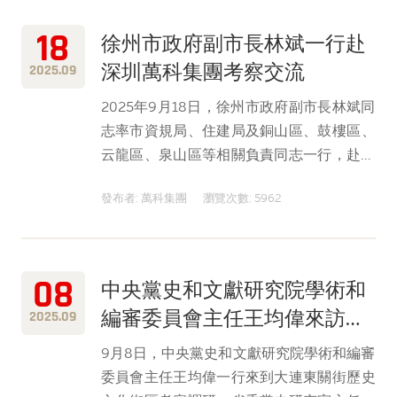
18
徐州市政府副市長林斌一行赴
深圳萬科集團考察交流
2025.09
2025年9月18日，徐州市政府副市長林斌同
志率市資規局、住建局及銅山區、鼓樓區、
云龍區、泉山區等相關負責同志一行，赴深
圳萬科集團開展考察交流活動，圍繞土地推
發布者: 萬科集團
瀏覽次數: 5962
介、招商引資、城市更新等內容進行深入座
談。
08
中央黨史和文獻研究院學術和
編審委員會主任王均偉來訪大
2025.09
連東關街項目
9月8日，中央黨史和文獻研究院學術和編審
委員會主任王均偉一行來到大連東關街歷史