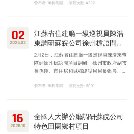
發布者: 萬科集團
瀏覽次數: 4302
渚文化村城市更新實踐成果，分批先后走訪
良渚文化藝術中心（大屋頂）與玉鳥集商
區，深入考察項目規劃建設與運營經驗。
02
江蘇省住建廳一級巡視員陳浩
東調研蘇皖公司徐州檐語間項
2026.02
目
2月2日，江蘇省住建廳一級巡視員陳浩東帶
隊到徐州檐語間項目調研，徐州市政府副市
長孫翔、市住房和城鄉建設局局長張晨、副
局長曹輝等陪同調研。
發布者: 萬科集團
瀏覽次數: 6091
16
全國人大辦公廳調研蘇皖公司
特色田園鄉村項目
2025.10