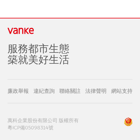
服務都市生態
築就美好生活
廉政舉報
違紀查詢
聯絡關註
法律聲明
網站支持
萬科企業股份有限公司 版權所有
粵ICP備05098314號