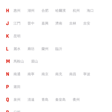
H
惠州
湖州
合肥
哈爾濱
杭州
海口
J
江門
晉中
嘉興
濟南
吉林
吉安
K
昆明
L
麗水
廊坊
蘭州
臨沂
M
馬鞍山
眉山
N
南通
南寧
南京
南充
南昌
寧波
P
莆田
Q
泉州
清遠
青島
秦皇島
衢州