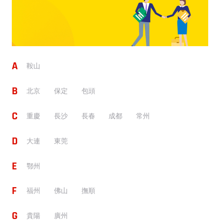
A
鞍山
B
北京
保定
包頭
C
重慶
長沙
長春
成都
常州
D
大連
東莞
E
鄂州
F
福州
佛山
撫順
G
貴陽
廣州