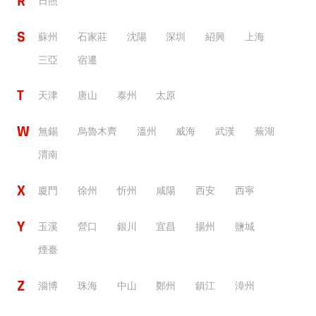
R
日照
S
蘇州
石家莊
沈陽
深圳
紹興
上海
三亞
宿遷
T
天津
唐山
泰州
太原
W
無錫
烏魯木齊
溫州
威海
武漢
蕪湖
渭南
X
廈門
徐州
忻州
咸陽
西安
西寧
Y
玉溪
營口
銀川
宜昌
揚州
鹽城
煙臺
Z
淄博
珠海
中山
鄭州
鎮江
漳州