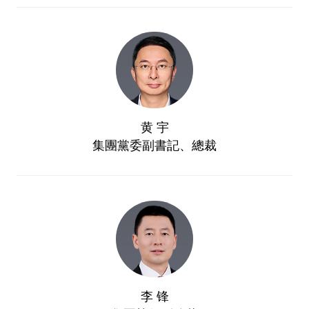
黄 宇
集團黨委副書記、總裁
李 锋