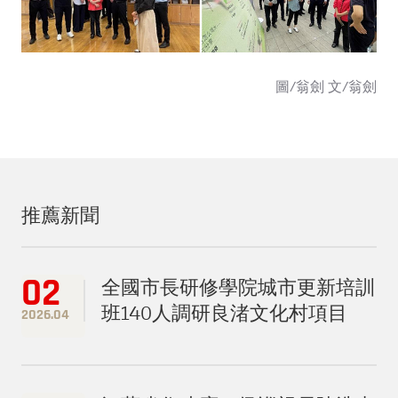
圖/翁劍 文/翁劍
推薦新聞
02
全國市長研修學院城市更新培訓
班140人調研良渚文化村項目
2026.04