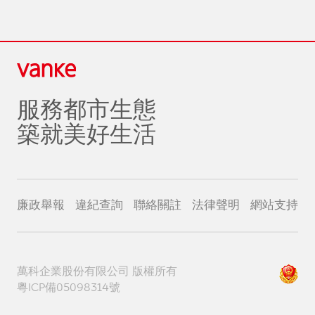
服務都市生態
築就美好生活
廉政舉報
違紀查詢
聯絡關註
法律聲明
網站支持
萬科企業股份有限公司 版權所有
粵ICP備05098314號