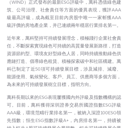
（WIND）正式發布的最新ESG評級中，萬科憑借綠色建
筑、公司治理、社會責任等方面的優異表現，獲評AAA
級最高評級，成為截至目前內房股中唯一一家斬獲AAA
級評價的房地產企業，并已連續兩年穩居行業排名第一。
近年來，萬科堅持可持續發展理念，積極踐行企業社會責
任，不斷探索實現綠色可持續的高質量發展新路徑，打造
資源節約型、環境友好型綠色人居，同時持續推動綠色供
應鏈打造、倡導綠色租賃、積極探索碳中和社區構建。萬
科已制定了近50項可持續發展目標，涉及減排、減廢、
能源使用、氣候變化、客戶、員工、供應商等多個方面，
為未來的可持續發展樹立目標，指明方向。
萬科長期以來的ESG表現屢獲國內外評級及指數機構的認
可。目前，萬科獲得深圳證券交易所國證指數ESG評級
AAA級，環境范疇行業排名第一，被納入深證100ESG領
先指數；恒生ESG指數評級A+，內房排名第一，持續被