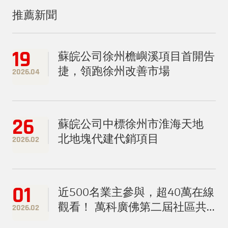
推薦新聞
19
蘇皖公司徐州檐嶼溪項目首開告
捷，領跑徐州改善市場
2026.04
26
蘇皖公司中標徐州市淮海天地
北地塊代建代銷項目
2026.02
01
近500名業主參與，超40萬在線
觀看！ 萬科廣佛第二屆社區共
2026.02
創春晚圓滿落幕